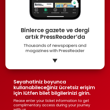
Binlerce gazete ve dergi
artık PressReader’da
Thousands of newspapers and
magazines with PressReader
Seyahatiniz boyunca
kullanabileceğiniz ücretsiz erişim
için lütfen bilet bilgilerinizi girin.
Please enter your ticket information to get
complimentary access during your journey
with us.